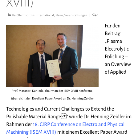
XVIII)
Publikationen
Verein
Veröffentlicht in:
international
,
News
,
Veranstaltungen
|
0
Für den
Stellenangebote
Beitrag
Kontakt
„Plasma
Electrolytic
Vorstand
Polishing –
an Overview
Datenschutzerklärung
of Applied
Impressum
Prof. Masanori Kunieda, chairman der ISEM-XVIII Konferenz,
überreicht den Excellent Paper Award an Dr. Henning Zeidler
Technologies and Current Challenges to Extend the
Polishable Material Range “ wurde Dr. Henning Zeidler im
Rahmen der
18. CIRP Conference on Electro and Physical
Machining (ISEM XVIII)
mit einem Excellent Paper Award