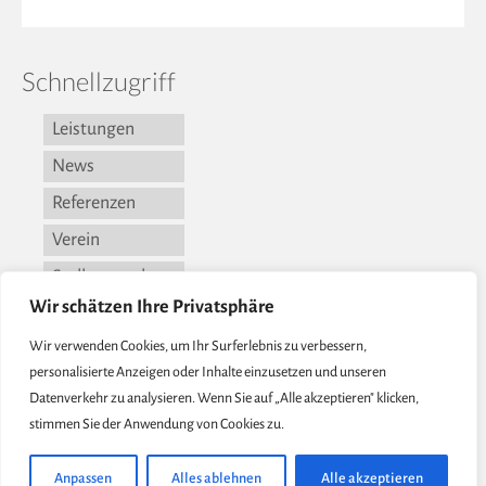
Schnellzugriff
Leistungen
News
Referenzen
Verein
Stellenangebote
Wir schätzen Ihre Privatsphäre
Kontakt
Wir verwenden Cookies, um Ihr Surferlebnis zu verbessern,
Vorstand
personalisierte Anzeigen oder Inhalte einzusetzen und unseren
DS-Erklärung
Datenverkehr zu analysieren. Wenn Sie auf „Alle akzeptieren" klicken,
Impressum
stimmen Sie der Anwendung von Cookies zu.
Anpassen
Alles ablehnen
Alle akzeptieren
© 2026 BTE - Beckmann-Institut für Technologieentwicklung e.V. - WordPress Theme by
Kadence WP