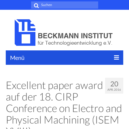
Suche
nach:
Menü
Leistungen
Excellent paper award
20
Forschungsschwerpunkte
APR. 2016
auf der 18. CIRP
Dienstleistungen
Conference on Electro and
Weiterbildung
Physical Machining (ISEM
News