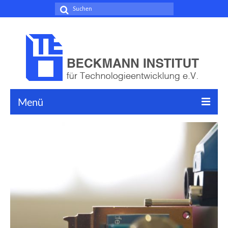
Suche
nach:
Menü
Leistungen
Forschungsschwerpunkte
Dienstleistungen
Weiterbildung
News