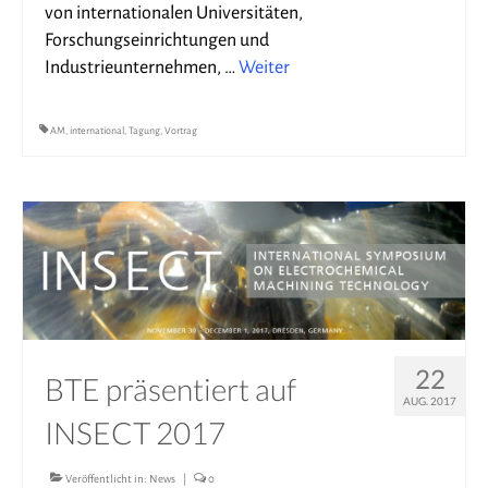
von internationalen Universitäten,
Forschungseinrichtungen und
Industrieunternehmen, …
Weiter
AM
,
international
,
Tagung
,
Vortrag
22
BTE präsentiert auf
AUG. 2017
INSECT 2017
Veröffentlicht in:
News
|
0