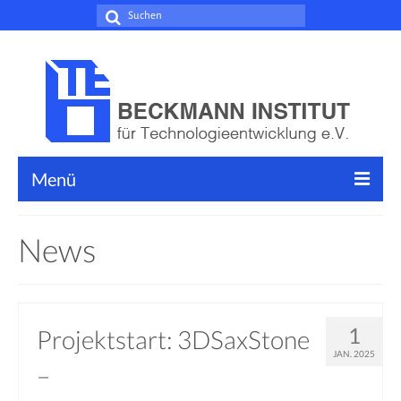
Suche
nach:
Menü
Leistungen
News
Forschungsschwerpunkte
Dienstleistungen
1
Projektstart: 3DSaxStone
Weiterbildung
JAN. 2025
–
News