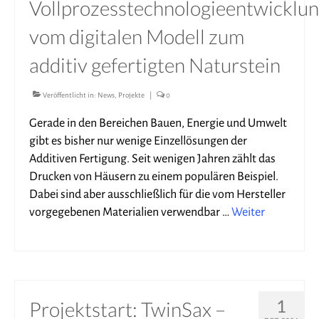
Vollprozesstechnologieentwicklu
Publikationen
vom digitalen Modell zum
Verein
additiv gefertigten Naturstein
Stellenangebote
Kontakt
Veröffentlicht in:
News
,
Projekte
|
0
Gerade in den Bereichen Bauen, Energie und Umwelt
Vorstand
gibt es bisher nur wenige Einzellösungen der
Datenschutzerklärung
Additiven Fertigung. Seit wenigen Jahren zählt das
Drucken von Häusern zu einem populären Beispiel.
Impressum
Dabei sind aber ausschließlich für die vom Hersteller
vorgegebenen Materialien verwendbar …
Weiter
1
Projektstart: TwinSax –