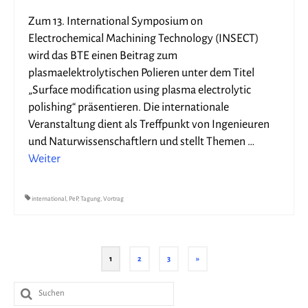
Zum 13. International Symposium on
Electrochemical Machining Technology (INSECT)
wird das BTE einen Beitrag zum
plasmaelektrolytischen Polieren unter dem Titel
„Surface modification using plasma electrolytic
polishing“ präsentieren. Die internationale
Veranstaltung dient als Treffpunkt von Ingenieuren
und Naturwissenschaftlern und stellt Themen …
Weiter
international
,
PeP
,
Tagung
,
Vortrag
Beitragsnavigation
1
2
3
»
Suche
nach: