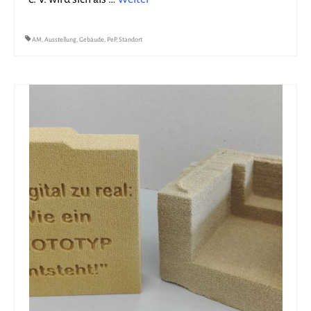
AM
,
Ausstellung
,
Gebäude
,
PeP
,
Standort