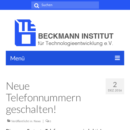
Suche
nach:
Menü
Leistungen
Neue
2
Forschungsschwerpunkte
DEZ. 2016
Telefonnummern
Dienstleistungen
geschalten!
Weiterbildung
News
Veröffentlicht in:
News
|
0