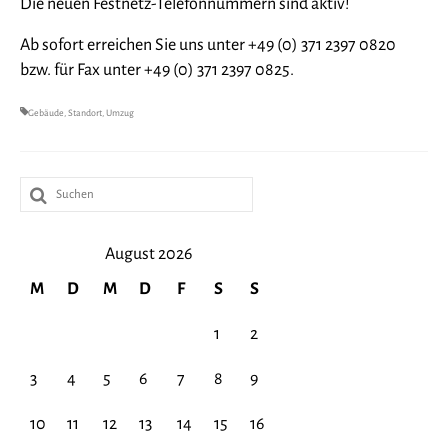
Die neuen Festnetz-Telefonnummern sind aktiv!
Publikationen
Ab sofort erreichen Sie uns unter +49 (0) 371 2397 0820
Verein
bzw. für Fax unter +49 (0) 371 2397 0825.
Stellenangebote
Gebäude
,
Standort
,
Umzug
Kontakt
Vorstand
Suche
nach:
Datenschutzerklärung
August 2026
Impressum
M
D
M
D
F
S
S
1
2
3
4
5
6
7
8
9
10
11
12
13
14
15
16