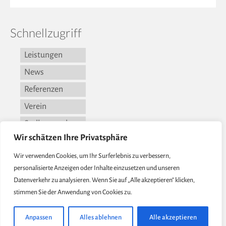
Schnellzugriff
Leistungen
News
Referenzen
Verein
Stellenangebote
Wir schätzen Ihre Privatsphäre
Kontakt
Wir verwenden Cookies, um Ihr Surferlebnis zu verbessern,
Vorstand
personalisierte Anzeigen oder Inhalte einzusetzen und unseren
DS-Erklärung
Datenverkehr zu analysieren. Wenn Sie auf „Alle akzeptieren" klicken,
Impressum
stimmen Sie der Anwendung von Cookies zu.
Anpassen
Alles ablehnen
Alle akzeptieren
© 2026 BTE - Beckmann-Institut für Technologieentwicklung e.V. - WordPress Theme by
Kadence WP