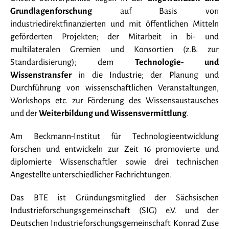
Publikationen
Grundlagenforschung
auf Basis von
industriedirektfinanzierten und mit öffentlichen Mitteln
Verein
geförderten Projekten; der Mitarbeit in bi- und
Stellenangebote
multilateralen Gremien und Konsortien (z.B. zur
Standardisierung); dem
Technologie- und
Kontakt
Wissenstransfer
in die Industrie; der Planung und
Durchführung von wissenschaftlichen Veranstaltungen,
Vorstand
Workshops etc. zur Förderung des Wissensaustausches
Datenschutzerklärung
und der
Weiterbildung und Wissensvermittlung
.
Impressum
Am Beckmann-Institut für Technologieentwicklung
forschen und entwickeln zur Zeit 16 promovierte und
diplomierte Wissenschaftler sowie drei technischen
Angestellte unterschiedlicher Fachrichtungen.
Das BTE ist Gründungsmitglied der Sächsischen
Industrieforschungsgemeinschaft (SIG) e.V. und der
Deutschen Industrieforschungsgemeinschaft Konrad Zuse